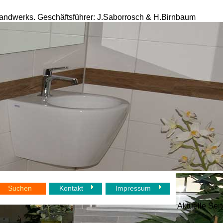
egerhandwerks. Geschäftsführer: J.Saborrosch & H.Birnbaum
Suchen
Kontakt
Impressum
Aktuelle Sei