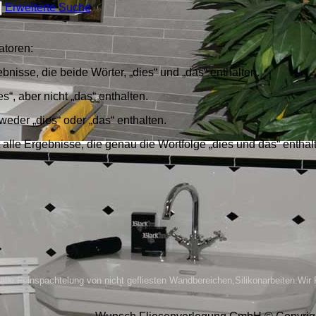
Erweiterte Suche
atoren:
bnisse, die beide Wörter, „dies“ und „das“ enthalten.
es“, aber nicht „das“ enthalten.
weder „dies“ oder „das“ enthalten.
 alle Ergebnisse, die genau die Wortfolge „dies und das“ enthal
älle.Feinspachtelung von nicht gefliesten Wandbereichen,Silikonarbeiten.Wir