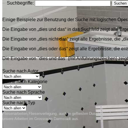
Suchbegriffe:
Suchen
Einige Beispiele zur Benutzung der Suche mit logischen Oper
Die Eingabe von
„dies und das“
in das Suchfeld zeigt alle Erge
Die Eingabe von
„dies nicht das“
zeigt alle Ergebnisse, die „di
Die Eingabe von
„dies oder das“
zeigt alle Ergebnisse, die ent
Die Eingabe von
"dies und das"
(mit Anführungszeichen) zeigt
Suche nach Autor
Suche nach Kategorie
Suche nach Sprache
Suche nach Typ
Fliesenarbeiten,Fliesenverlegung, auch in gefliesten Duschbereichen im Gef
unsere Arbeiten im Grossraum Darmstadt aus.