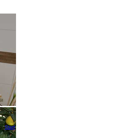
te:
Start